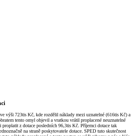
aci
 výši 723tis Kč, kde rozdělil náklady mezi uznatelné (616tis Kč) a
bratem tento omyl objevil a vratkou vrátil proplacené neuznatelné
roplatit z dotace posledních 96,3tis Kč. Příjemci dotace tak
 jednoznačně na straně poskytovatele dotace. SPED tuto skutečnost