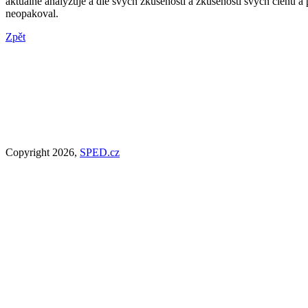
aktuálně analyzuje a dle svých zkušeností a zkušeností svých členů a
neopakoval.
Zpět
Copyright 2026,
SPED.cz