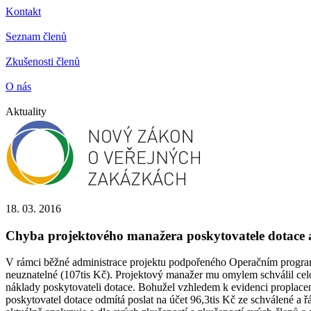
Kontakt
Seznam členů
Zkušenosti členů
O nás
Aktuality
18. 03. 2016
Chyba projektového manažera poskytovatele dotace a n
V rámci běžné administrace projektu podpořeného Operačním programem
neuznatelné (107tis Kč). Projektový manažer mu omylem schválil celou
náklady poskytovateli dotace. Bohužel vzhledem k evidenci proplacení
poskytovatel dotace odmítá poslat na účet 96,3tis Kč ze schválené a 