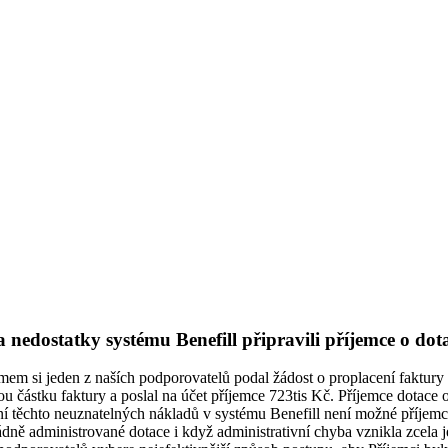
edostatky systému Benefill připravili příjemce o dot
 si jeden z naších podporovatelů podal žádost o proplacení faktury ve
 částku faktury a poslal na účet příjemce 723tis Kč. Příjemce dotace o
 těchto neuznatelných nákladů v systému Benefill není možné příjemci p
řádně administrované dotace i když administrativní chyba vznikla zcela