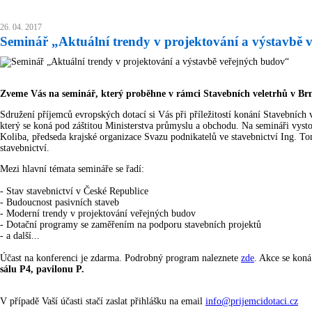
26. 04. 2017
Seminář „Aktuální trendy v projektování a výstavbě 
Zveme Vás na seminář, který proběhne v rámci Stavebních veletrhů v Br
Sdružení příjemců evropských dotací si Vás při příležitostí konání Stavebních
který se koná pod záštitou Ministerstva průmyslu a obchodu. Na semináři vyst
Koliba, předseda krajské organizace Svazu podnikatelů ve stavebnictví Ing. To
stavebnictví.
Mezi hlavní témata semináře se řadí:
- Stav stavebnictví v České Republice
- Budoucnost pasivních staveb
- Moderní trendy v projektování veřejných budov
- Dotační programy se zaměřením na podporu stavebních projektů
- a další...
Účast na konferenci je zdarma. Podrobný program naleznete
zde
. Akce se kon
sálu P4, pavilonu P.
V případě Vaší účasti stačí zaslat přihlášku na email
info@prijemcidotaci.cz