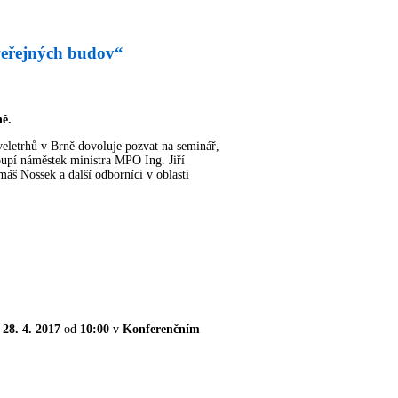
veřejných budov“
ně.
 veletrhů v Brně dovoluje pozvat na seminář,
oupí náměstek ministra MPO Ing. Jiří
máš Nossek a další odborníci v oblasti
á
28. 4. 2017
od
10:00
v
Konferenčním