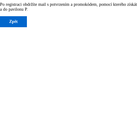
Po registraci obdržíte mail s potvrzením a promokódem, pomocí kterého získát
a do pavilonu P.
Zpět